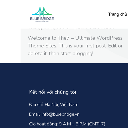
Hello world!
Trang chủ
Uncategorized
By
admin
Tháng 8 26, 2021
Leave a comment
Welcome to The7 – Ultimate WordPress
Theme Sites. This is your first post. Edit or
delete it, then start blogging!
Kết nối với chúng tôi
Địa chỉ: Hà Nội, Việt Nam
Email: info@bluebridge.vn
Giờ hoạt động: 9 A.M – 5 P.M (GMT+7)